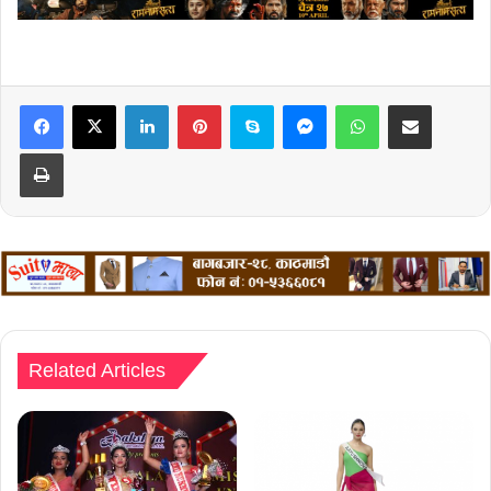
LinkedIn
Pinterest
Skype
Messenger
WhatsApp
Share via Email
Print
Related Articles