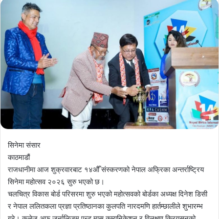
सिनेमा संसार
काठमाडौं
राजधानीमा आज शुक्रवारबाट १४औँ संस्करणको नेपाल अफ्रिका अन्तर्राष्ट्रिय
सिनेमा महोत्सव २०२६ सुरु भएको छ।
चलचित्र विकास बोर्ड परिसरमा शुरु भएको महोत्सवको बोर्डका अध्यक्ष दिनेश डिसी
र नेपाल ललितकला प्रज्ञा प्रतिष्ठानका कुलपति नारदमणि हार्तम्छालीले शुभारम्भ
गरे। कलेज अफ जर्नालिजम एन्ड मास कम्युनिकेशन र विलक्षण क्रियसनको