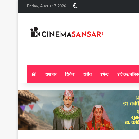
Switch skin
Friday, August 7 2026
समाचार
सिनेमा
संगीत
इभेन्ट
हलिउड/बलिउ