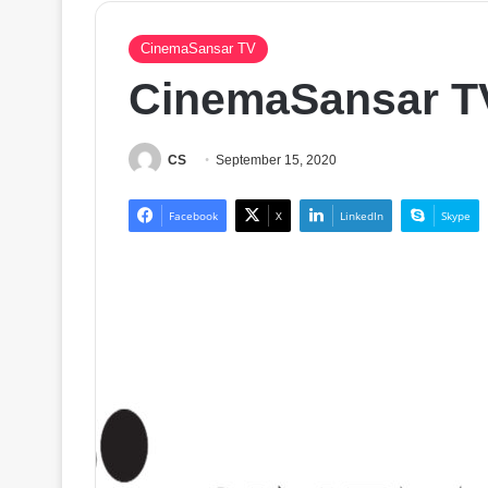
CinemaSansar TV
CinemaSansar T
CS
September 15, 2020
Facebook
X
LinkedIn
Skype