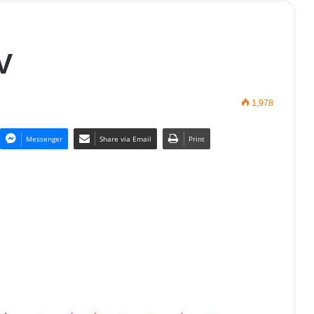
V
1,978
Messenger
Share via Email
Print