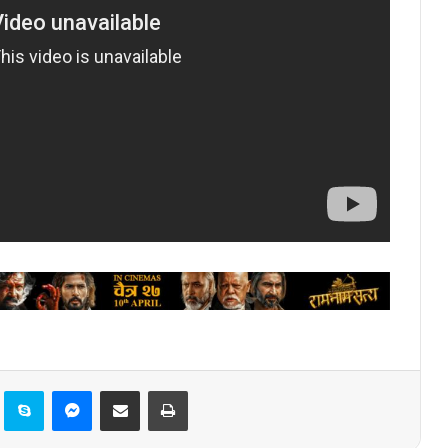
Pinterest
Skype
Messenger
Share via Email
Print