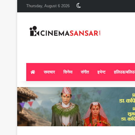
Switch skin
Thursday, August 6 2026
समाचार
सिनेमा
संगीत
इभेन्ट
हलिउड/बलिउ