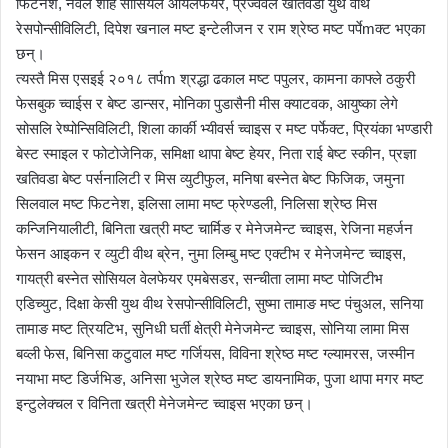
फिटनेश, नवल शाह सोसियल ओयलफेयर, प्रज्ववल खतिवडा युथ वीथ
रेसपोन्सीविलिटी, दिपेश खनाल मष्ट इन्टेलीजन र राम श्रेष्ठ मष्ट पर्पेmक्ट भएका
छन्।
त्यस्तै मिस एसइई २०१८ तर्पm श्रद्धा ढकाल मष्ट पपुलर, कामना काफ्ले ठकुरी
फेसबुक च्वाईस र बेष्ट डान्सर, मोनिका पुडासैनी मीस क्याटवक, आयुष्का लेगे
सोसलि रेष्पोन्सिविलिटी, शिला कार्की भ्यीवर्स च्वाइस र मष्ट पर्फेक्ट, प्रियंका भण्डारी
बेस्ट स्माइल र फोटोजेनिक, समिक्षा थापा बेष्ट हेयर, निता राई बेष्ट स्कीन, प्रज्ञा
खतिवडा बेष्ट पर्सनालिटी र मिस व्युटीफुल, मनिषा बस्नेत बेष्ट फिजिक, जमुना
सिलवाल मष्ट फिटनेश, इलिसा लामा मष्ट फ्रेण्डली, निलिसा श्रेष्ठ मिस
कन्जिनियालीटी, बिनिता खत्री मष्ट चार्मिङ र मेनेजमेन्ट च्वाइस, रेजिना महर्जन
फेसन आइकन र व्युटी वीथ ब्रेन, नुमा लिम्बु मष्ट एक्टीभ र मेनेजमेन्ट च्वाइस,
गायत्री बस्नेत सोसियल वेलफेयर एमबेसडर, सन्चीता लामा मष्ट पोजिटीभ
एडिच्युट, दिक्षा केसी युथ वीथ रेसपोन्सीविलिटी, सुष्मा तामाङ मष्ट पंचुअल, सनिया
तामाङ मष्ट त्रियटिभ, सुनिधी घर्ती क्षेत्री मेनेजमेन्ट च्वाइस, सोनिया लामा मिस
बव्ली फेस, बिनिसा कटुवाल मष्ट गर्जियस, विविना श्रेष्ठ मष्ट ग्ल्यामरस, जस्मीन
नयाभा मष्ट डिर्जभिङ, अनिसा भुजेल श्रेष्ठ मष्ट डायनामिक, पुजा थापा मगर मष्ट
इन्टुलेक्चल र विनिता खत्री मेनेजमेन्ट च्वाइस भएका छन्।