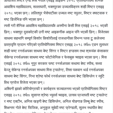
आयोजित मिष्टर एण्ड मिस नेपाल एसइइ आइकन २०१८ प्रतियोगितामा शैनिक
आवाशिय महाविद्यालय, सल्लाघारी, भक्तपुरका उज्वलविक्रम शाही मिष्टर एसइइ
२०१८ भएका छन्। ललितपुर भैसेपाटीका उज्वल मष्ट पपुलर, मिष्टर क्याटवाक र
मष्ट डिर्जभिङ पनि भएका छन्।
त्यसै गरी शैनिक आवाशिय महाविद्यालयकै अस्मीना केसी मिस एसइई २०१८ भएकी
छिन्। भक्तपुर दुवाकोटकी उनी मष्ट आइकनीक आइज पनि भएकी छिन्। विजेतका
साथमा सहभागि सम्पूर्ण किशोर किशोरीलाई राजधानीका विभन्न प्लस टुु कलेजमा
छात्रवृत्ति प्रदान गरिएको प्रतियोगितामा मिष्टर एसइइ २०१८ तर्पm एडन तुलाधर
शाही फष्ट रनर्सअपका साथमा बेष्ट सिंगर र मिष्टर हन्डसम तथा श्रूयंक कंसाकार
सेकेन्ड रनर्सअपका साथमा मष्ट फोटोजेनिक र फेसबुक च्वाइस भएका छन्। मिस
एसइई २०१८ तर्पm नुपुर सरकार फष्ट रनर्सअपका सथामा बेष्ट स्पीच, सध्या
बेञ्जु सेकेन्ड रनर्सअपका साथमा मिस ट्यालेन्ट, तिसा पकवान थर्ड रनर्सअपका
साथमा बेष्ट सिंगर, निभा श्रेष्ठ फोर्थ रनर्सअपका साथमा बेष्ट डिसिप्लेन र व्युटि
विथ प्रपोज विजेता भएका छन्।
अश्विनी झाको कोरियोग्राफी र कार्यक्रम सञ्चालनमा भएको प्रतियोगितामा मिष्टर
एसइइ २०१८ तर्पm सुसान्त श्रेष्ठ भ्युवर्स च्वाइस, उत्सव प्रजापती मष्ट ट्यालेन्ट
र मष्ट एक्टीभ, अनिस खड्गी बेष्ट डिसिप्लेन, अनिल योङगाङ लिम्बु बेष्ट स्पीच,
शिक्षन्तर गोले बेष्ट फिजिक, अनुकुल सुबेदी मष्ट फ्रेण्डली, सुलभ स्थापीत बेष्ट