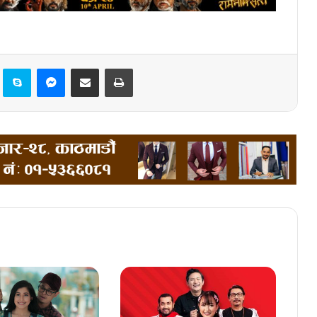
Pinterest
Skype
Messenger
Share via Email
Print