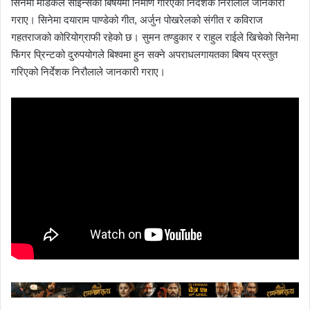
सिनेमा मेडिकल साइन्सको बिषयमा निर्माण गरिएको निर्देशक निरौलाले जानकारी
गराए। सिनेमा दयाराम पाण्डेको गीत, अर्जुन पोखरेलको संगीत र कविराज
गहतराजको कोरियोग्राफी रहेको छ। सुमन तण्डुकार र राहुल राईले खिचेको सिनेमा
फिंगर प्रिन्टको दुरुपयोगले बिश्वमा हुन सक्ने अपराधलगायतका बिषय प्रस्तुत
गरिएको निर्देशक निरौलाले जानकारी गराए।