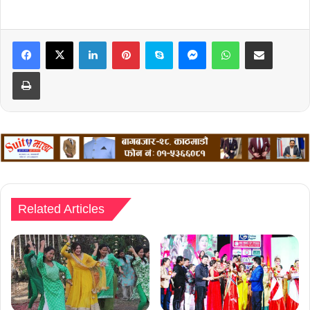
LinkedIn
Pinterest
Skype
Messenger
WhatsApp
Share via Email
Print
Related Articles