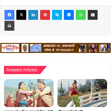
LinkedIn
Pinterest
Skype
Messenger
WhatsApp
Share via Email
Print
Related Articles