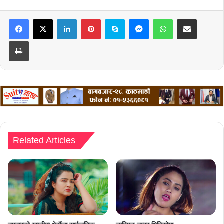
LinkedIn
Pinterest
Skype
Messenger
WhatsApp
Share via Email
Print
Related Articles