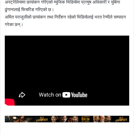
अस्ट्रेलियामा छायांकन गरिएको म्युजिक भिडियोमा प्रत्युष अधिकारी र युबिना
ढुंगानालाई फिचरिङ गरिएको छ।
अमित पराजुलीको छायांकन तथा निर्देशन रहेको भिडियोलाई भरत रेग्मीले सम्पादन
गरेका छन्।