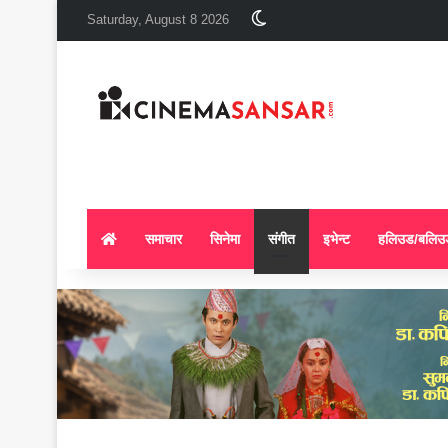
Switch skin
Saturday, August 8 2026
समाचार
सिनेमा
संगीत
इभेन्ट
हलिउड/बलिउ