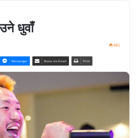
े धुवाँ
681
Messenger
Share via Email
Print