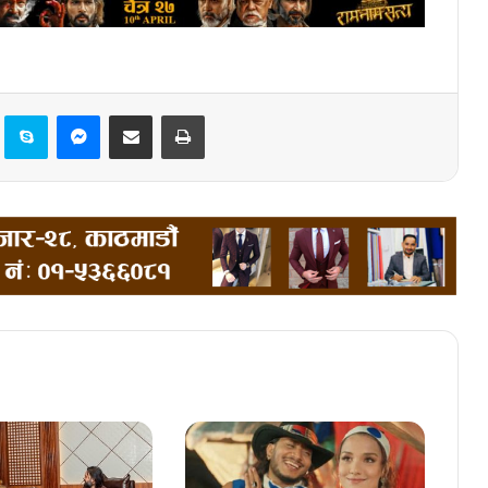
Pinterest
Skype
Messenger
Share via Email
Print