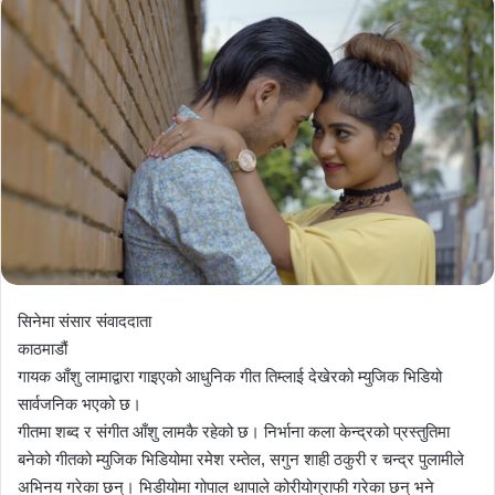
सिनेमा संसार संवाददाता
काठमाडौं
गायक आँशु लामाद्वारा गाइएको आधुनिक गीत तिम्लाई देखेरको म्युजिक भिडियो
सार्वजनिक भएको छ।
गीतमा शब्द र संगीत आँशु लामकै रहेको छ। निर्भाना कला केन्द्रको प्रस्तुतिमा
बनेको गीतको म्युजिक भिडियोमा रमेश रम्तेल, सगुन शाही ठकुरी र चन्द्र पुलामीले
अभिनय गरेका छन्। भिडीयोमा गोपाल थापाले कोरीयोग्राफी गरेका छन् भने