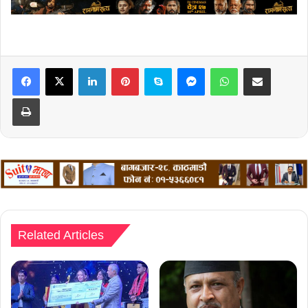
LinkedIn
Pinterest
Skype
Messenger
WhatsApp
Share via Email
Print
Related Articles