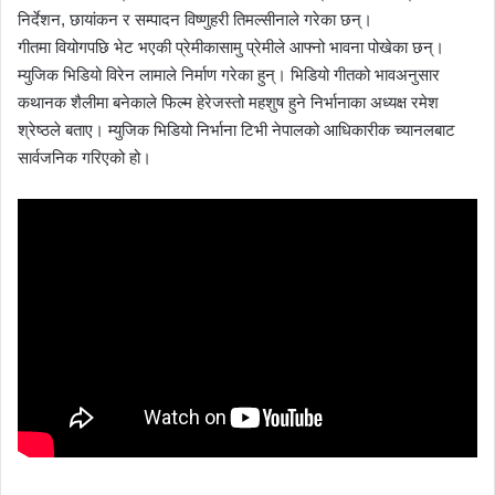
निर्देशन, छायांकन र सम्पादन विष्णुहरी तिमल्सीनाले गरेका छन्।
गीतमा वियोगपछि भेट भएकी प्रेमीकासामु प्रेमीले आफ्नो भावना पोखेका छन्।
म्युजिक भिडियो विरेन लामाले निर्माण गरेका हुन्। भिडियो गीतको भावअनुसार
कथानक शैलीमा बनेकाले फिल्म हेरेजस्तो महशुष हुने निर्भानाका अध्यक्ष रमेश
श्रेष्ठले बताए। म्युजिक भिडियो निर्भाना टिभी नेपालको आधिकारीक च्यानलबाट
सार्वजनिक गरिएको हो।