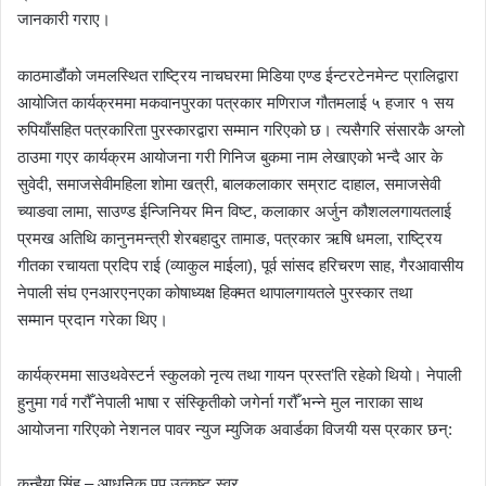
जानकारी गराए।
काठमाडौंको जमलस्थित राष्ट्रिय नाचघरमा मिडिया एण्ड ईन्टरटेनमेन्ट प्रालिद्वारा
आयोजित कार्यक्रममा मकवानपुरका पत्रकार मणिराज गौतमलाई ५ हजार १ सय
रुपियाँसहित पत्रकारिता पुरस्कारद्वारा सम्मान गरिएको छ। त्यसैगरि संसारकै अग्लो
ठाउमा गएर कार्यक्रम आयोजना गरी गिनिज बुकमा नाम लेखाएको भन्दै आर के
सुवेदी, समाजसेवीमहिला शोमा खत्री, बालकलाकार सम्राट दाहाल, समाजसेवी
च्याङवा लामा, साउण्ड ईन्जिनियर मिन विष्ट, कलाकार अर्जुन कौशललगायतलाई
प्रमख अतिथि कानुनमन्त्री शेरबहादुर तामाङ, पत्रकार ऋषि धमला, राष्ट्रिय
गीतका रचायता प्रदिप राई (व्याकुल माईला), पूर्व सांसद हरिचरण साह, गैरआवासीय
नेपाली संघ एनआरएनएका कोषाध्यक्ष हिक्मत थापालगायतले पुरस्कार तथा
सम्मान प्रदान गरेका थिए।
कार्यक्रममा साउथवेस्टर्न स्कुलको नृत्य तथा गायन प्रस्त’ति रहेको थियो। नेपाली
हुनुमा गर्व गरौँ नेपाली भाषा र संस्किृतीको जगेर्ना गरौँ भन्ने मुल नाराका साथ
आयोजना गरिएको नेशनल पावर न्युज म्युजिक अवार्डका विजयी यस प्रकार छन्:
कन्हैया सिंह – आधुनिक पप उत्कृष्ट स्वर