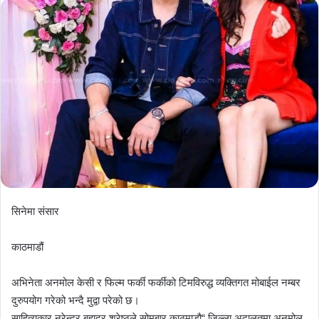
सिनेमा संसार
काठमाडौं
अभिनेता अनमोल केसी र फिल्म फर्की फर्कीको टिमविरुद्ध व्यक्तिगत मोबाईल नम्बर
दुरुपयोग गरेको भन्दै मुद्वा परेको छ।
साहित्यकार नरेन्द्र बहादुर श्रेष्ठले सोमबार काठमाडौ“ जिल्ला अदालतमा अनमोल