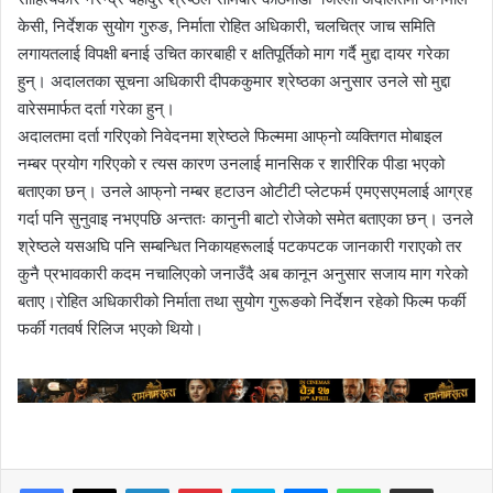
केसी, निर्देशक सुयोग गुरुङ, निर्माता रोहित अधिकारी, चलचित्र जाच समिति
लगायतलाई विपक्षी बनाई उचित कारबाही र क्षतिपूर्तिको माग गर्दै मुद्दा दायर गरेका
हुन्। अदालतका सूचना अधिकारी दीपककुमार श्रेष्ठका अनुसार उनले सो मुद्दा
वारेसमार्फत दर्ता गरेका हुन्।
अदालतमा दर्ता गरिएको निवेदनमा श्रेष्ठले फिल्ममा आफ्‌नो व्यक्तिगत मोबाइल
नम्बर प्रयोग गरिएको र त्यस कारण उनलाई मानसिक र शारीरिक पीडा भएको
बताएका छन्। उनले आफ्‌नो नम्बर हटाउन ओटीटी प्लेटफर्म एमएसएमलाई आग्रह
गर्दा पनि सुनुवाइ नभएपछि अन्ततः कानुनी बाटो रोजेको समेत बताएका छन्। उनले
श्रेष्ठले यसअघि पनि सम्बन्धित निकायहरूलाई पटकपटक जानकारी गराएको तर
कुनै प्रभावकारी कदम नचालिएको जनाउँदै अब कानून अनुसार सजाय माग गरेको
बताए।रोहित अधिकारीको निर्माता तथा सुयोग गुरूङको निर्देशन रहेको फिल्म फर्की
फर्की गतवर्ष रिलिज भएको थियो।
LinkedIn
Pinterest
Skype
Messenger
WhatsApp
Share via Email