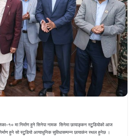
ालिका–१० मा निर्माण हुने सिनेपा नामक सिनेमा छायाङ्कन स्टुुडियोको आज
ाण हुने सो स्टुुडियो अत्याधुनिक सुविधासम्पन्न छायाकंन स्थल हुनेछ ।