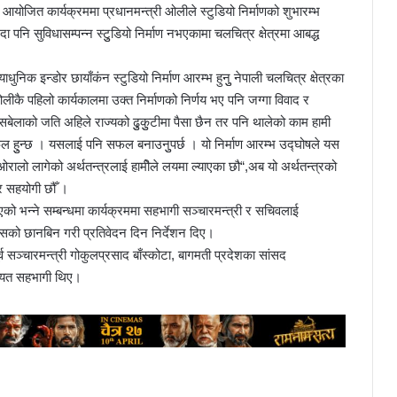
 आयोजित कार्यक्रममा प्रधानमन्त्री ओलीले स्टुडियो निर्माणको शुभारम्भ
 पनि सुविधासम्पन्न स्टुुडियो निर्माण नभएकामा चलचित्र क्षेत्रमा आबद्ध
ाधुनिक इन्डोर छायाँकंन स्टुडियो निर्माण आरम्भ हुनुु नेपाली चलचित्र क्षेत्रका
ीकै पहिलो कार्यकालमा उक्त निर्माणको निर्णय भए पनि जग्गा विवाद र
ेलाको जति अहिले राज्यको ढुुकुुटीमा पैसा छैन तर पनि थालेको काम हामी
फल हुुन्छ । यसलाई पनि सफल बनाउनुुपर्छ । यो निर्माण आरम्भ उद्घोषले यस
 “ओरालो लागेको अर्थतन्त्रलाई हामीेले लयमा ल्याएका छौ“,अब यो अर्थतन्त्रको
 र सहयोगी छौँ ।
को भन्ने सम्बन्धमा कार्यक्रममा सहभागी सञ्चारमन्त्री र सचिवलाई
्यसको छानबिन गरी प्रतिवेदन दिन निर्देशन दिए।
पूर्व सञ्चारमन्त्री गोकुलप्रसाद बाँस्कोटा, बागमती प्रदेशका सांसद
गायत सहभागी थिए।