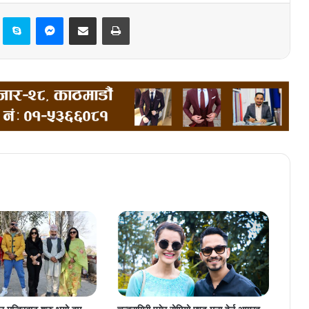
Pinterest
Skype
Messenger
Share via Email
Print