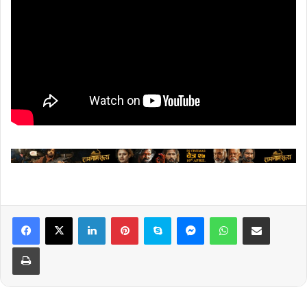
LinkedIn
Pinterest
Skype
Messenger
WhatsApp
Share via Email
Print