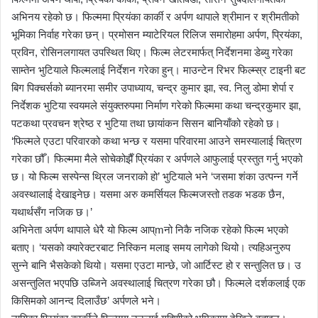
अभिनय रहेको छ। फिल्ममा प्रियंका कार्की र अर्पण थापाले श्रीमान र श्रीमतीको
भूमिका निर्वाह गरेका छन्। प्रमोसन म्याटेरियल रिलिज समारोहमा अर्पण, प्रियंका,
प्रविन, रोसिनलगायत उपस्थित थिए। फिल्म लेटरमार्फत् निर्देशनमा डेब्यु गरेका
साम्तेन भुटियाले फिल्मलाई निर्देशन गरेका हुन्। माउन्टेन रिभर फिल्म्स्र टाइनी बट
बिग पिक्चर्सको ब्यानरमा समीर उपाध्याय, चन्द्र कुमार झा, स्व. निलु डोमा शेर्पा र
निर्देशक भुटिया स्वयमले संयुक्तरुपमा निर्माण गरेको फिल्ममा कथा चन्द्रकुमार झा,
पटकथा प्रवचन श्रेष्ठ र भुटिया तथा छायांकन सिसन बानियाँको रहेको छ।
‘फिल्मले एउटा परिवारको कथा भन्छ र यसमा परिवारमा आउने समस्यालाई चित्रण
गरेका छौँ। फिल्ममा मैले सोचेकोझैँ प्रियंका र अर्पणले आफुलाई प्रस्तुत गर्नु भएको
छ। यो फिल्म सस्पेन्स थ्रिल जनराको हो’ भुटियाले भने ‘जसमा शंका उत्पन्न गर्ने
अवस्थालाई देखाइनेछ। यसमा अरु कमर्सियल फिल्मजस्तो तडक भडक छैन,
यथार्थसँग नजिक छ।’
अभिनेता अर्पण थापाले धेरै यो फिल्म आप्mनो निकै नजिक रहेको फिल्म भएको
बताए। ‘यसको क्यारेक्टरबाट निस्किन मलाइ समय लागेको थियो। त्यहिअनुरुप
सुन्ने बानि भैसकेको थियो। यसमा एउटा मान्छे, जो आर्टिस्ट हो र सन्तुलित छ। उ
असन्तुलित भएपछि उब्जिने अवस्थालाई चित्रण गरेका छौ। फिल्मले दर्शकलाई एक
किसिमको आनन्द दिलाउँछ’ अर्पणले भने।