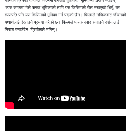
नायिका प्रियंका कार्कीले फिल्ममा उनलाई गृहिणीको भूमिकामा देखिने बताइन्।
‘त्यस समयमा मैले फरक भूमिकाको लागि यस किसिमको रोल रुचाएको थिएँ, तर
त्यसपछि पनि यस किसिमको भूमिका गर्न पाएको छैन। फिल्मले नजिकबाट जीवनको
यथार्थलाई देखाउने प्रयाश गरेको छ। फिल्मले फरक स्वाद रुचाउने दर्शकलाई
निराश बनाउँदैन’ प्रियंकाले भनिन्।