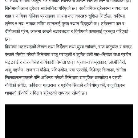
यो संवाद आगामी फागुन १४ गतेबाट रिलिजमा आउन लागेको सिनेमा मायाबीको हो।
सिनेमाको आज ट्रेलर सार्वजनिक गरिएको छ। सार्वजनिक ट्रेलरमा नायक पल
शाह र नायिका दीपिका प्रसाइका साथमा कलाकारहरु सुशिल सिटौला, करिष्मा
श्रेष्ठ र नव–नायक समिम खानलाई मुख्य स्थान दिइएको छ। ट्रेलरमा पल र
दीपिकाको प्रेम, त्यसमा आउने उतारचढाव र वियोगको कथालाई प्रस्तुत गरिएको
छ।
दिवाकर भट्टराइको लेखन तथा निर्देशन तथा धु्रव न्यौपाने, राज कटुवाल र चन्द्र
पन्तले निर्माण गरेको सिनेमामा राजु पराजुली र सुमित वली सह–निर्माता तथा प्रविन
भट्टराई र करण सिंह कार्यकारी निर्माता छन्। प्रशान्त ताम्राकार, लक्ष्मी गिरी,
अंशु महर्जन, राजाराम पौडेल, रवि डंगोल, रमा प्रसाँई, दिपेन्द्र सिंखडा, संगीता
सिलवाललगायतले पनि अभिनय गरेको सिनेमामा शम्भुजित बास्कोटा र एसडी
योगीको संगीत, कविराज गहतराज र प्रविण सिंहको कोरियोग्राफी, राजुविक्रम
थापाको डीओपी र मिलन श्रेष्ठको सम्पादन रहेको छ।