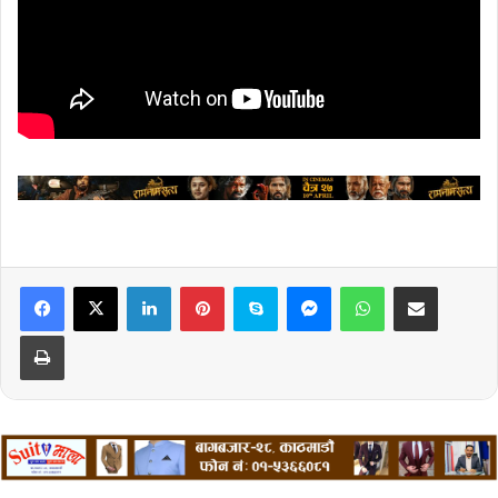
LinkedIn
Pinterest
Skype
Messenger
WhatsApp
Share via Email
Print