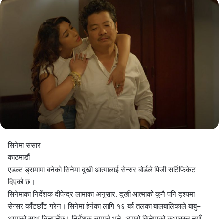
सिनेमा संसार
काठमाडौं
एडल्ट ड्रामामा बनेको सिनेमा दुखी आत्मालाई सेन्सर बोर्डले पिजी सर्टिफिकेट
दिएको छ।
सिनेमाका निर्देशक दीपेन्द्र लामाका अनुसार, दुखी आत्माको कुनै पनि दृश्यमा
सेन्सर काँटछाँट गरेन। सिनेमा हेर्नका लागि १६ बर्ष तलका बालबालिकाले बाबु–
आमाको साथ लिनुपर्नेछ। निर्देशक लामाले भने–‘हाम्रो सिनेमाको कथावस्तु नयाँ