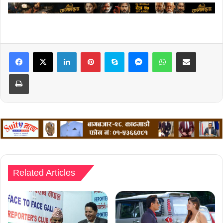
LinkedIn
Pinterest
Skype
Messenger
WhatsApp
Share via Email
Print
Related Articles