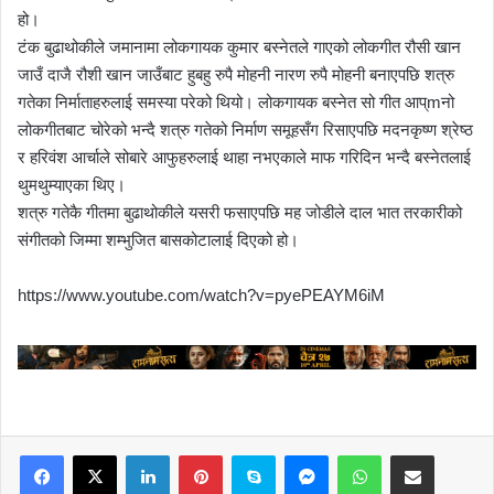
हो।
टंक बुढाथोकीले जमानामा लोकगायक कुमार बस्नेतले गाएको लोकगीत रौसी खान
जाउँ दाजै रौशी खान जाउँबाट हुबहु रुपै मोहनी नारण रुपै मोहनी बनाएपछि शत्रु
गतेका निर्माताहरुलाई समस्या परेको थियो। लोकगायक बस्नेत सो गीत आप्mनो
लोकगीतबाट चोरेको भन्दै शत्रु गतेको निर्माण समूहसँग रिसाएपछि मदनकृष्ण श्रेष्ठ
र हरिवंश आर्चाले सोबारे आफुहरुलाई थाहा नभएकाले माफ गरिदिन भन्दै बस्नेतलाई
थुमथुम्याएका थिए।
शत्रु गतेकै गीतमा बुढाथोकीले यसरी फसाएपछि मह जोडीले दाल भात तरकारीको
संगीतको जिम्मा शम्भुजित बासकोटालाई दिएको हो।
https://www.youtube.com/watch?v=pyePEAYM6iM
LinkedIn
Pinterest
Skype
Messenger
WhatsApp
Share via Email