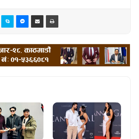
Pinterest
Skype
Messenger
Share via Email
Print