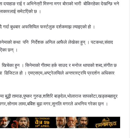
ता दयाहाङ राई र अभिनेत्री मिरुना मगर बोराको भारी बोकिरहेका देखन्छि भने
कलाकारलाई समेटएिको छ ।
हदै गर्दा बुधबार अफसियिल फर्स्टलुक दर्शकमाझ ल्याइएको हो ।
सिनेमाको कथा पनि निर्देशक अनिल आफैले लेखेका हुन् । पटकथा,संवाद
एिका छन् ।
े खिचेका हुन । सिनेमाको गीतमा हर्क साउद र मनोज थापाको शब्द,संगीत छ
सुब्बा डिजिटल हो । एमएसएम,अष्ट्रेलयिाले अन्तरास्ट्रयि प्रदर्शन अधिकार
थमा बुद्धी तामाङ,पुष्कर गुरुङ,शशिरि बाङ्देल,भोलाराज सापकोटा,खड्कबहादुर
 मगर,सोनाम लामा,बबिेश बुढा मगर,सुनलि मगरले अभनिय गरेका छ्न ।