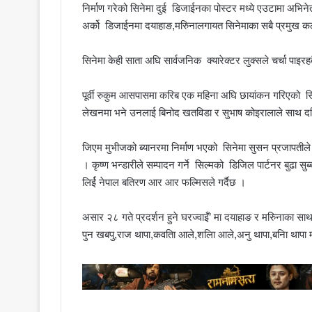
निर्माण गरेको सिनेमा दुई डिजाईनका पोस्टर मध्ये एउटामा अभिने
अर्को डिजाईनमा दयाहाङ,मरिुनालगायत सिनेमाका सबै प्रमुख 
सिनेमा केही साता अघि सार्वजनिक क्यारेक्टर लुक्सले चर्चा पाइर
पूर्वी रुकुम आसपासमा करिब एक महिना अघि छायांकन गरिएको 
लेखनमा भने उनलाई बिनोद खतविडा र सुभाष कोइरालाले साथ द
जिएम मुभीजको ब्यानरमा निर्माण भएको सिनेमा सुसन प्रजापतील
। कृष्ण भन्डारीले सम्पादन गर्ने सिल्मको डिजिल पार्टनर बुढा 
लिर्ई नेपाल बतिरण आर आर फल्मिसले गर्दैछ ।
असार २८ गते प्रदर्शन हुने घरज्वाइँ’ मा दयाहाङ र मरिुनाका सा
पुन खबपु,राज थापा,कवतिा आले,शलिा आले,अनु थापा,बनिा थापा