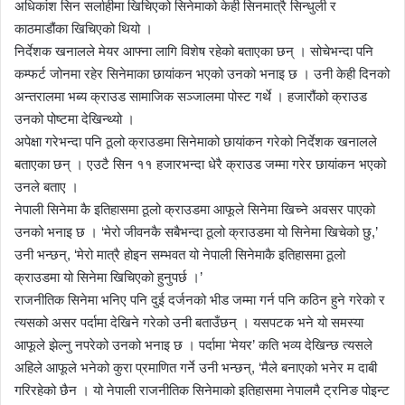
अधिकांश सिन सर्लाहीमा खिचिएको सिनेमाको केही सिनमात्रै सिन्धुली र
काठमाडौंका खिचिएको थियो ।
निर्देशक खनालले मेयर आफ्ना लागि विशेष रहेको बताएका छन् । सोचेभन्दा पनि
कम्फर्ट जोनमा रहेर सिनेमाका छायांकन भएको उनको भनाइ छ । उनी केही दिनको
अन्तरालमा भब्य क्राउड सामाजिक सञ्जालमा पोस्ट गर्थे । हजारौंको क्राउड
उनको पोष्टमा देखिन्थ्यो ।
अपेक्षा गरेभन्दा पनि ठूलो क्राउडमा सिनेमाको छायांकन गरेको निर्देशक खनालले
बताएका छन् । एउटै सिन ११ हजारभन्दा धेरै क्राउड जम्मा गरेर छायांकन भएको
उनले बताए ।
नेपाली सिनेमा कै इतिहासमा ठूलो क्राउडमा आफूले सिनेमा खिच्ने अवसर पाएको
उनको भनाइ छ । ‘मेरो जीवनकै सबैभन्दा ठूलो क्राउडमा यो सिनेमा खिचेको छु,’
उनी भन्छन्, ‘मेरो मात्रै होइन सम्भवत यो नेपाली सिनेमाकै इतिहासमा ठूलो
क्राउडमा यो सिनेमा खिचिएको हुनुपर्छ ।’
राजनीतिक सिनेमा भनिए पनि दुई दर्जनको भीड जम्मा गर्न पनि कठिन हुने गरेको र
त्यसको असर पर्दामा देखिने गरेको उनी बताउँछन् । यसपटक भने यो समस्या
आफूले झेल्नु नपरेको उनको भनाइ छ । पर्दामा ‘मेयर’ कति भव्य देखिन्छ त्यसले
अहिले आफूले भनेको कुरा प्रमाणित गर्ने उनी भन्छन्, ‘मैले बनाएको भनेर म दाबी
गरिरहेको छैन । यो नेपाली राजनीतिक सिनेमाको इतिहासमा नेपालमै ट्रनिङ पोइन्ट