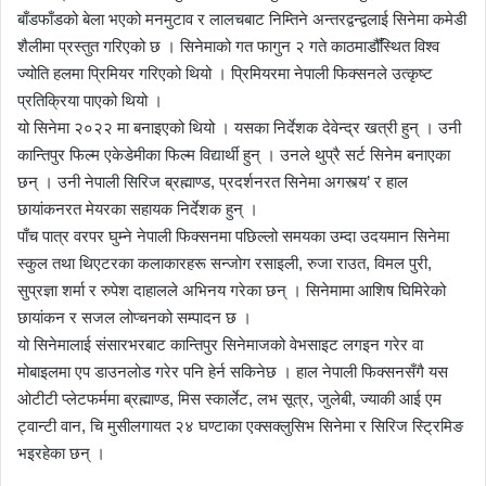
बाँडफाँडको बेला भएको मनमुटाव र लालचबाट निम्तिने अन्तरद्वन्द्वलाई सिनेमा कमेडी
शैलीमा प्रस्तुत गरिएको छ । सिनेमाको गत फागुन २ गते काठमाडौँस्थित विश्व
ज्योति हलमा प्रिमियर गरिएको थियो । प्रिमियरमा नेपाली फिक्सनले उत्कृष्ट
प्रतिक्रिया पाएको थियो ।
यो सिनेमा २०२२ मा बनाइएको थियो । यसका निर्देशक देवेन्द्र खत्री हुन् । उनी
कान्तिपुर फिल्म एकेडेमीका फिल्म विद्यार्थी हुन् । उनले थुप्रै सर्ट सिनेम बनाएका
छन् । उनी नेपाली सिरिज ब्रह्माण्ड, प्रदर्शनरत सिनेमा अगस्त्य’ र हाल
छायांकनरत मेयरका सहायक निर्देशक हुन् ।
पाँच पात्र वरपर घुम्ने नेपाली फिक्सनमा पछिल्लो समयका उम्दा उदयमान सिनेमा
स्कुल तथा थिएटरका कलाकारहरू सन्जोग रसाइली, रुजा राउत, विमल पुरी,
सुप्रज्ञा शर्मा र रुपेश दाहालले अभिनय गरेका छन् । सिनेमामा आशिष घिमिरेको
छायांकन र सजल लोप्चनको सम्पादन छ ।
यो सिनेमालाई संसारभरबाट कान्तिपुर सिनेमाजको वेभसाइट लगइन गरेर वा
मोबाइलमा एप डाउनलोड गरेर पनि हेर्न सकिनेछ । हाल नेपाली फिक्सनसँगै यस
ओटीटी प्लेटफर्ममा ब्रह्माण्ड, मिस स्कार्लेट, लभ सूत्र, जुलेबी, ज्याकी आई एम
ट्वान्टी वान, चि मुसीलगायत २४ घण्टाका एक्सक्लुसिभ सिनेमा र सिरिज स्ट्रिमिङ
भइरहेका छन् ।