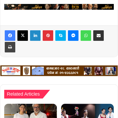
LinkedIn
Pinterest
Skype
Messenger
WhatsApp
Share via Email
Print
Related Articles