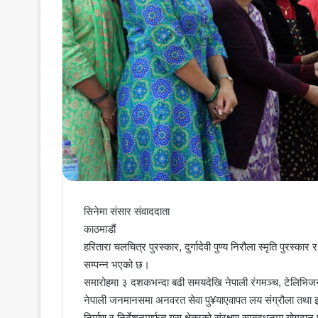
सिनेमा संसार संवाददाता
काठमाडौं
हरितारा चलचित्र पुरस्कार, दुर्गादेवी पुण्य निरौला स्मृति पुर
सम्पन्न भएको छ।
समारोहमा ३ दशकभन्दा बढी समयदेखि नेपाली रंगमञ्च, टेलिभिजन 
नेपाली जनमानसमा अनवरत सेवा पु¥याएवापत लय संग्रौला तथा झ
निर्माण र निर्देशनमार्फत यस क्षेत्रको संरक्षण सम्बद्र्धनमा यो