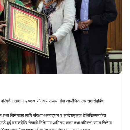
स्कार र परिवर्तन सम्मान २०७५ सोमबार राजधानीमा आयोजित एक समारोहबिच
तथा सिनेमाका लागि संरक्षण÷सम्वद्र्धन र सन्देशमूलक टेलिफिल्ममार्फत
ण्डै दुई दशकदेखि नेपाली सिनेमामा अभिनय कला तथा पछिल्लो समय सिनेमा
गदान पु¥याए वापत रेखा थापालाई हरितारा चलचित्र पुरस्कार २०७५