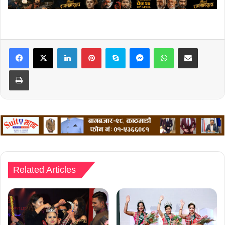
LinkedIn
Pinterest
Skype
Messenger
WhatsApp
Share via Email
Print
Related Articles