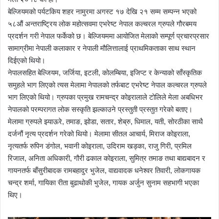
बेल्जियमको पर्यटकिय शहर नामुरमा अगस्ट १७ देखि २१ सम्म सम्पन्न भएको
५८औं अन्तराष्ट्रिय लोक महोत्सवमा एभरेष्ट नेपाल कल्चरल ग्रुपले गौरबमय
प्रदर्शन गरी नेपाल फर्केको छ। बेल्जियममा आयोजित मेलाको सम्पूर्ण प्रचारप्रसार
सामाग्रीमा नेपाली कलाकार र नेपाली मौलित्तालाई प्राथमिकताका साथ स्थान
दिईएको थियो।
नेपालसहित बेल्जियम, जर्जिया, इटली, कोलम्बिया, इजिप्ट र केन्याको साँस्कृतिक
समुहले भाग लिएको त्यस मेलामा नेपालको तर्फबाट एभरेष्ट नेपाल कल्चरल ग्रुपले
भाग लिएको थियो। ग्रुपका प्रमुख रामचन्द्र कोइरालाले टोलिले मेला अबधिभर
नेपालको परम्परागत लोक सस्कृति झल्काउने प्रस्तुती प्रस्तुत गरेको बताए।
मेलामा ग्रुपले झ्याऊरे, तमाङ, झोडा, सतार, शेब्रु, धिमाल, यती, सोरठीका साथै
दर्जनौं नृत्य प्रदर्शन गरेको थियो। मेलामा सीतल आचार्य, मिराज कोइराला,
नृत्यतर्फ रुपिन डंगोल, भवानी कोइराला, उदिराम खड्का, राजु गिरी, प्रमिल
रिजाल, अनिता अधिकारी, गौरी ढकाल कोइराला, सुमित्र तमाङ तथा बाद्यबादन र
गायनतर्फ बाँसुरीबादक रामबहादुर भुजेल, वाद्यवादक धनेश्वर तिवारी, लोकगायक
चन्द्र शर्मा, गायिका रीता बुढाथोकी भुजेल, गायक अर्जुन सुनाम सहभागी भएका
थिए।