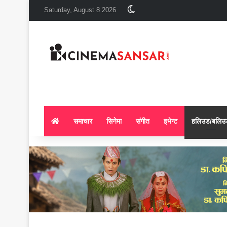
Switch skin
Saturday, August 8 2026
समाचार
सिनेमा
संगीत
इभेन्ट
हलिउड/बलिउ