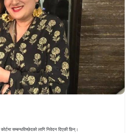
 कोर्टमा सम्बन्धविच्छेदको लागि निवेदन दिएकी छिन्।