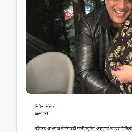
सिनेमा संसार
काठमाडौं
बलिउड अभिनेता गोविन्दाकी पत्नी सुनिता आहुजाले बान्द्रा फेमिली