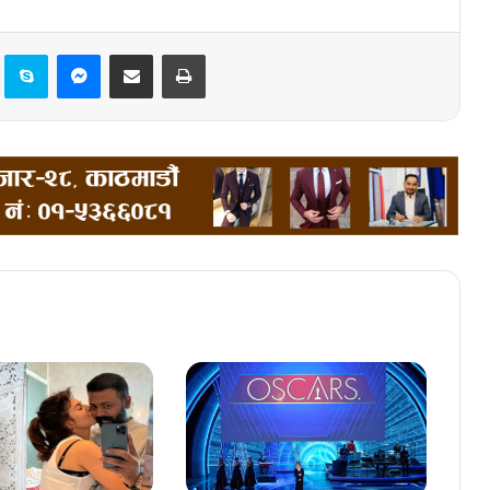
Pinterest
Skype
Messenger
Share via Email
Print