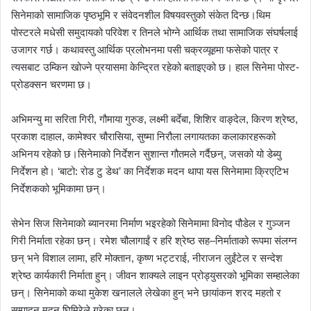
सिनेमाको सामाजिक पृष्ठभूमि र संवेदनशील विषयवस्तुको संकेत दिन्छ।थिम
पोस्टरले मधेसी समुदायको परिवेश र तिनले भोग्ने आर्थिक तथा सामाजिक संघर्षलाई
उजागर गर्छ। कथावस्तु आर्थिक प्रलोभनमा पसी चक्रव्यूहमा फसेको पात्र र
त्यसबाट उम्किन खोज्ने प्रयासमा केन्द्रित रहेको बताइएको छ। हाल सिनेमा पोस्ट-
प्रोडक्सन चरणमा छ।
अभिमन्यु मा सरिता गिरी, गौमाया गुरुङ, लक्ष्मी बर्देबा, शिशिर वाङ्देल, किरण श्रेष्ठ,
प्रकाश दाहाल, कामेश्वर चौरासिया, सुष्मा निरौला लगायतका कलाकारहरूको
अभिनय रहेको छ।सिनेमाको निर्देशन सुशान्त गौतमले गर्दैछन्, जसको यो डेब्यु
निर्देशन हो। ‘बाटो: रोड टु डेथ’ का निर्देशक मदन थापा यस सिनेमामा क्रिएटिभ
निर्देशकको भूमिकामा छन्।
सेभेन सिज सिनेमाको ब्यानरमा निर्माण भइरहेको सिनेमामा विनोद पौडेल र गुञ्जन
गिरी निर्माता रहेका छन्। रमेश चौलागाईं र हरि श्रेष्ठ सह–निर्माताको रूपमा संलग्न
छन् भने विशाल लामा, हरि मोक्तान, कृष्ण भट्टराई, नीराजन लुईंटेल र सन्देश
श्रेष्ठ कार्यकारी निर्माता हुन्। जीवन शाक्यले लाइन प्रोड्युसरको भूमिका सम्हालेका
छन्। सिनेमाको कथा मुकेश खनालले लेखेका हुन् भने छायांकन शरद महतो र
सम्पादन मदन घिमिरेले गरेका छन्।