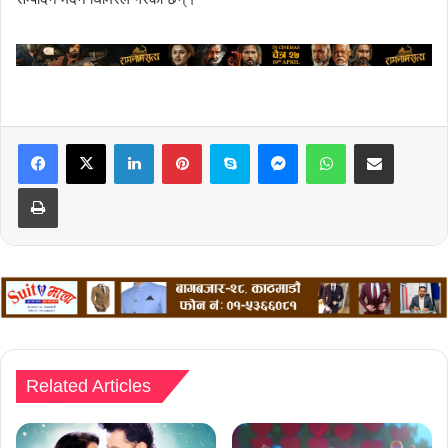
LinkedIn
Pinterest
Skype
Messenger
WhatsApp
Share via Email
Print
Related Articles