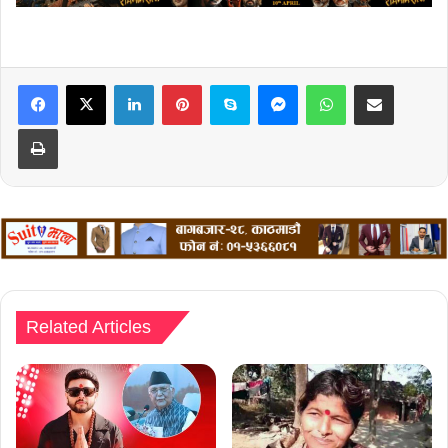
LinkedIn
Pinterest
Skype
Messenger
WhatsApp
Share via Email
Print
Related Articles