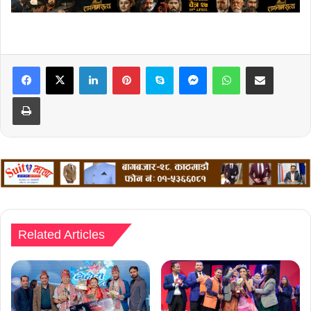
LinkedIn
Pinterest
Skype
Messenger
WhatsApp
Share via Email
Print
Related Articles