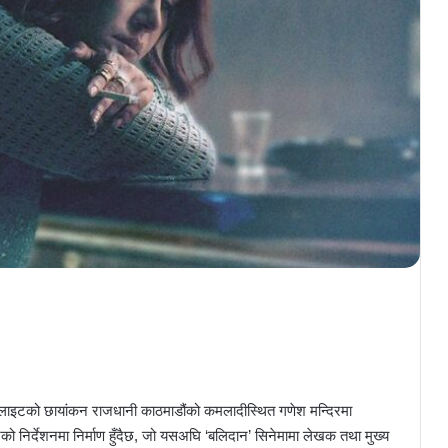
्यु लाइटको छायांकन राजधानी काठमाडौंको कमलादीस्थित गणेश मन्दिरमा
नको निर्देशनमा निर्माण हुँदैछ, जो यसअघि ‘बलिदान’ सिनेमामा लेखक तथा मुख्य